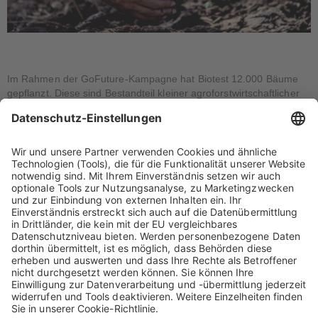
Im Rahmen der GoFuture-Kampagne hat Biotest 12.000 Bäume
gepflanzt. Diese sind Bestandteil kleiner agroforstwirtschaftlicher
Projekte in verschiedenen Regionen der Welt. Alle Bäume werden
direkt von Kleinbauern vor Ort gepflegt und haben ökologischen
und sozialen Nutzen.Im Laufe seines Lebens nimmt jeder Baum
CO₂ aus der Atmosphäre auf und speichert es in seinem Holz.
Durch diesen Prozess wird der Atmosphäre CO₂ entzogen. Der
GoFuture Wald speichert mit seinen 12.000 Bäumen in den ersten
10 Jahren somit 3.167 t CO₂.Im Rahmen der GoFuture-Kampagne
hat Biotest 12.000 Bäume gepflanzt. Diese sind Bestandteil kleiner
agroforstwirtschaftlicher Projekte in verschiedenen Regionen der
Welt. Alle Bäume werden direkt von Kleinbauern vor Ort gepflegt
und haben ökologischen und sozialen Nutzen.Im Laufe seines
Lebens nimmt jeder Baum CO₂ aus der Atmosphäre auf und
speichert es in seinem Holz. Durch diesen Prozess wird der
Atmosphäre CO₂ entzogen. Der GoFuture Wald speichert mit
seinen 12.000 Bäumen in den ersten 10 Jahren somit 3.167 t CO₂.