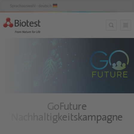
GoFuture
Nachhaltigkeitskampagne