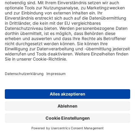
Google Maps.
Nähere Informationen hierzu finden Sie in der
Datenschutzerklärung von Google und den Zusätzlichen
Nutzungsbedingungen für Google Maps.
ONLINE-MEETINGS VIA „TEAMS“
Wir verwenden „Teams“, um Online-Meetings, Telefonkonferenzen
und/oder Onlineveranstaltungen durchzuführen (nachfolgend
zusammenfassend „Meetings“). Teams ist eine Software der
Microsoft Ireland Operations Limited, South County Business Park,
Leopardstown, Dublin 18, Irland („Microsoft“), die als Desktop-,
Web- und Mobile-App zur Verfügung steht.
Microsoft Teams ist Teil der Cloud-Anwendung Office 365, für
welches ein Nutzerkonto erstellt werden muss.
Die Datenverarbeitung mit Office 365 erfolgt auf Servern in
Rechenzentren in der Europäischen Union in Irland und den
Niederlanden. Hierzu haben wir mit Microsoft eine
Auftragsverarbeitungsvereinbarung gemäß Art. 28 DS-GVO
abgeschlossen. Demgemäß haben wir für Office 365