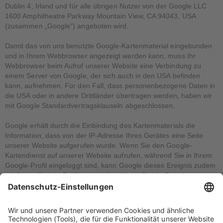
Dublin 4, Irland und für alle übrigen Nutzer von der Google LLC
1600 Amphitheatre Parkway Mountain View, CA 94043, USA
(zusammen „Google“) angeboten wird.
Damit das von uns benutzte Google-Kartenmaterial eingebunden
und in Ihrem Webbrowser angezeigt werden kann, muss Ihr
Webbrowser beim Aufruf unserer Website eine Verbindung zu
einem Server von Google, der sich auch in den USA befinden
kann, aufnehmen. Für den Fall, dass personenbezogene Daten in
die USA oder in andere Drittländer übertragen werden, haben wir
mit Google Standardvertragsklauseln abgeschlossen.
Google erhält durch die Einbindung des Kartenmaterials die
Information, dass von der IP-Adresse Ihres Gerätes eine Seite
unserer Website aufgerufen wurde. Wenn Sie den Google-
Kartendienst auf unserer Website aufrufen, während Sie in Ihrem
Google-Profil eingeloggt sind, kann Google dieses Ereignis zudem
mit Ihrem Google-Profil verknüpfen. Wenn Sie die Zuordnung zu
Ihrem Google-Profil nicht wünschen, ist es erforderlich, dass Sie
sich vor dem Aufruf unserer Kontakt-Seite bei Google ausloggen.
Google speichert Ihre Daten und nutzt sie für Zwecke der
Werbung, Marktforschung und personalisierten Darstellung von