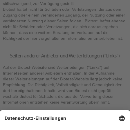
stillschweigend, zur Verfügung gestellt.
Biotest haftet nicht für Schäden oder Verletzungen, die aus dem
Zugang oder einem verhinderten Zugang, der Nutzung oder einer
verhinderten Nutzung dieser Seiten folgen. Biotest haftet ebenso
nicht für Schäden oder Verletzungen, die sich daraus ergeben
können, dass eine weitere Beratung im Vertrauen auf die
Richtigkeit der hier vorgehaltenen Informationen unterblieben ist.
Seiten anderer Anbieter und Weiterleitungen ("Links")
Auf der Biotest-Website sind Weiterleitungen ("Links") auf
Internetseiten anderer Anbietern enthalten. In der Aufnahme
dieser Weiterleitungen auf der Biotest-Website liegt jedoch keine
Empfehlung. Die Richtigkeit, Vollständigkeit und Genauigkeit der
dort bereitgehaltenen Inhalte wird von Biotest nicht geprüft,
weshalb Biotest für Schäden, die aus der Verwertung dieser
Informationen entstehen keine Verantwortung übernimmt.
Nutzung der Bereitgehaltenen Informationen