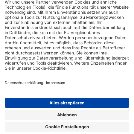
Biotest gestattet die Nutzung sämtlicher auf der Website
bereitgehaltenen Informationen, soweit diese vollständig, d.h.
ohne Hinzufügungen oder Streichungen und mit dem
Copyrightvermerk der Biotest ("© Biotest GmbH & Co. KGaA)
versehen, und nur zu persönlichen und rein informativen Zwecken
erfolgt.
Persönliche Daten
Informationen zum Umgang mit personenbezogenen Daten finden
Sie in der
Datenschutzerklärung
.
Impressum
Datenschutz
Cookie-ErklÃ¤rung
Nutzungsbedingungen
Copyright © 2026 Biotest GmbH & Co. KGaA. Alle Rechte vorbehalten. Biotest
GmbH & Co. KGaA ist Inhaberin sämtlicher Marken und geschäftlichen